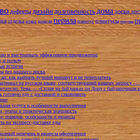
во
дома
дизайн
долговечность
дефекты
доски
дос
перила
п
кна
плинтусы
отделка
откос
панели
плинтус
поручни
орию и выстраивать эффективное продвижение
у и пользу
ые встречи
ммы без лишнего риска
н: как выбрать лучший маршрут и не переплатить
териал на русском языке, соответствующий вашему запросу — 
 читателю. Тема — «Сплав на байдарках по Дону с байдарочным
ть готовую еду с доставкой и сэкономить
ение
ьная услуга и особенности выполнения
, этапы и практическая значимость
ие: порядок, особенности и нюансы
ть на экспресс-доставке еды
полный перечень и нюансы оформления
дёжность, качество и разнообразие продукции