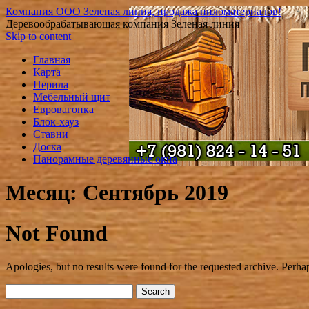
Компания ООО Зеленая линия, продажа пиломатериалов!
Деревообрабатывающая компания Зеленая линия
Skip to content
Главная
Карта
Перила
Мебельный щит
Евровагонка
Блок-хауз
Ставни
Доска
Панорамные деревянные окна
Месяц: Сентябрь 2019
Not Found
Apologies, but no results were found for the requested archive. Perhaps