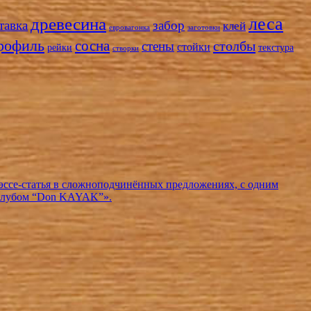
леса
древесина
тавка
забор
клей
евровагонка
заготовки
рофиль
сосна
столбы
стены
стойки
рейки
текстура
створки
эссе-статья в сложноподчинённых предложениях, с одним
 клубом “Don KAYAK”».