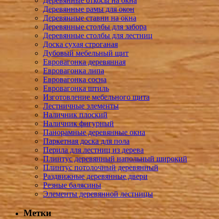
Деревянные откосы на окна
Деревянные рамы для окон
Деревянные ставни на окна
Деревянные столбы для забора
Деревянные столбы для лестниц
Доска сухая строганая
Дубовый мебельный щит
Евровагонка деревянная
Евровагонка липа
Евровагонка сосна
Евровагонка штиль
Изготовление мебельного щита
Лестничные элементы
Наличник плоский
Наличник фигурный
Панорамные деревянные окна
Паркетная доска для пола
Перила для лестниц из дерева
Плинтус деревянный напольный широкий
Плинтус потолочный деревянный
Раздвижные деревянные двери
Резные балясины
Элементы деревянной лестницы
Метки