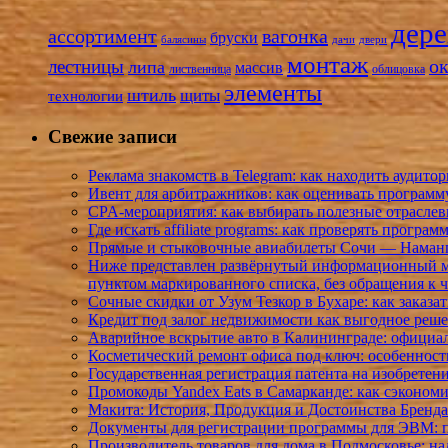
дере
ассортимент
вагонка
бруски
балясины
дачи
двери
монтаж
лестницы
о
липа
массив
лиственница
облицовка
элементы
штиль
щиты
технологии
Свежие записи
Реклама знакомств в Telegram: как находить аудит
Ивент для арбитражников: как оценивать программ
CPA-мероприятия: как выбирать полезные отраслев
Где искать affiliate programs: как проверять програ
Прямые и стыковочные авиабилеты Сочи — Наманга
Ниже представлен развёрнутый информационный ма
пунктом маркированного списка, без обращения к
Сочные скидки от Узум Тезкор в Бухаре: как заказа
Кредит под залог недвижимости как выгодное реш
Аварийное вскрытие авто в Калининграде: официал
Косметический ремонт офиса под ключ: особенности
Государственная регистрация патента на изобретен
Промокоды Yandex Eats в Самарканде: как сэкономи
Макита: История, Продукция и Достоинства Бренда
Документы для регистрации программы для ЭВМ: 
Производитель товаров для дома в Подмосковье: на