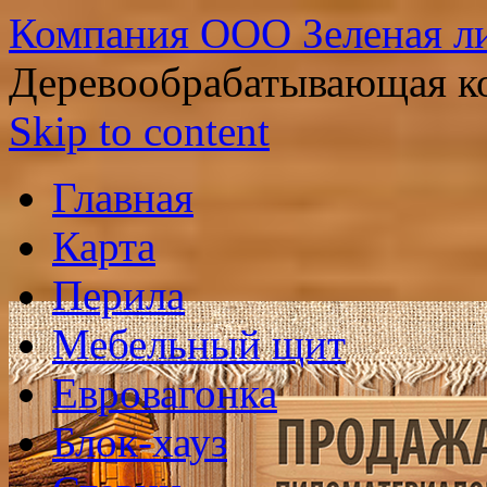
Компания ООО Зеленая ли
Деревообрабатывающая ко
Skip to content
Главная
Карта
Перила
Мебельный щит
Евровагонка
Блок-хауз