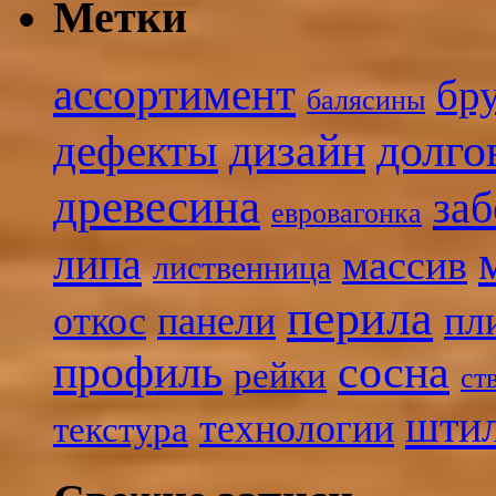
Метки
ассортимент
бр
балясины
дизайн
долго
дефекты
древесина
заб
евровагонка
липа
массив
лиственница
перила
откос
панели
пл
профиль
сосна
рейки
ст
шти
технологии
текстура