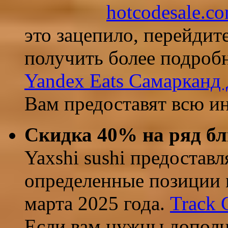
hotcodesale.c
это зацепило, перейдит
получить более подроб
Yandex Eats Самарканд 
Вам предоставят всю и
Скидка 40% на ряд блю
Yaxshi sushi предоставл
определенные позиции 
марта 2025 года.
​
Track 
Если вам нужны дополн