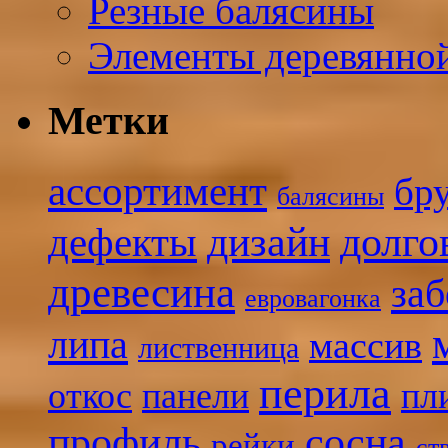
Резные балясины
Элементы деревянно
Метки
ассортимент
бр
балясины
дизайн
долго
дефекты
древесина
заб
евровагонка
липа
массив
лиственница
перила
откос
панели
пл
профиль
сосна
рейки
ст