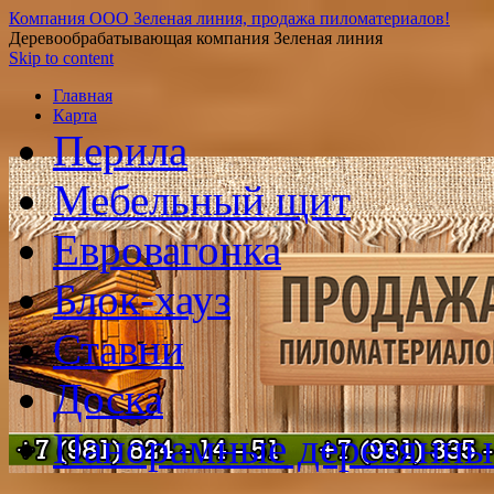
Компания ООО Зеленая линия, продажа пиломатериалов!
Деревообрабатывающая компания Зеленая линия
Skip to content
Главная
Карта
Перила
Мебельный щит
Евровагонка
Блок-хауз
Ставни
Доска
Панорамные деревянны