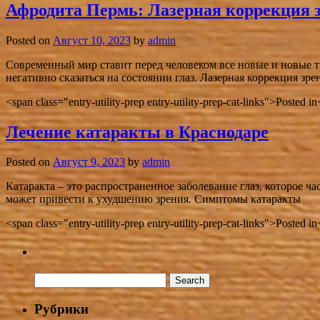
Афродита Пермь: Лазерная коррекция 
Posted on
Август 10, 2023
by
admin
Современный мир ставит перед человеком все новые и новые тр
негативно сказаться на состоянии глаз. Лазерная коррекция з
<span class="entry-utility-prep entry-utility-prep-cat-links">Posted 
Лечение катаракты в Краснодаре
Posted on
Август 9, 2023
by
admin
Катаракта – это распространенное заболевание глаз, которое ч
может привести к ухудшению зрения. Симптомы катаракты
<span class="entry-utility-prep entry-utility-prep-cat-links">Posted 
Рубрики