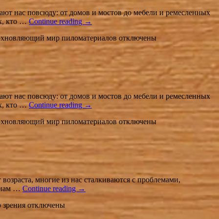
ют нас повсюду: от домов и мостов до мебели и ремесленных
х, кто …
Continue reading
→
дохновляющий мир пиломатериалов
отключены
ют нас повсюду: от домов и мостов до мебели и ремесленных
х, кто …
Continue reading
→
дохновляющий мир пиломатериалов
отключены
 возраста, многие из нас сталкиваются с проблемами,
т нам …
Continue reading
→
 зрения
отключены