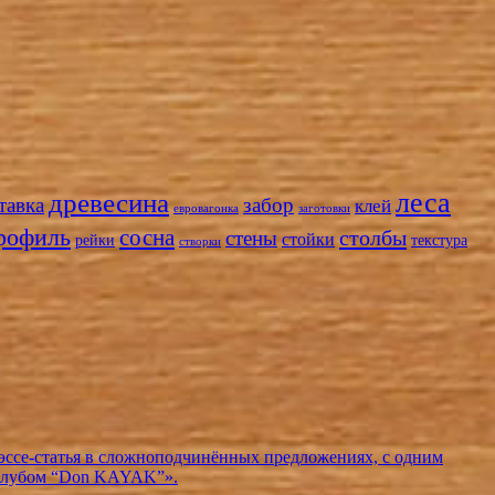
леса
древесина
тавка
забор
клей
евровагонка
заготовки
рофиль
сосна
столбы
стены
стойки
рейки
текстура
створки
эссе-статья в сложноподчинённых предложениях, с одним
 клубом “Don KAYAK”».