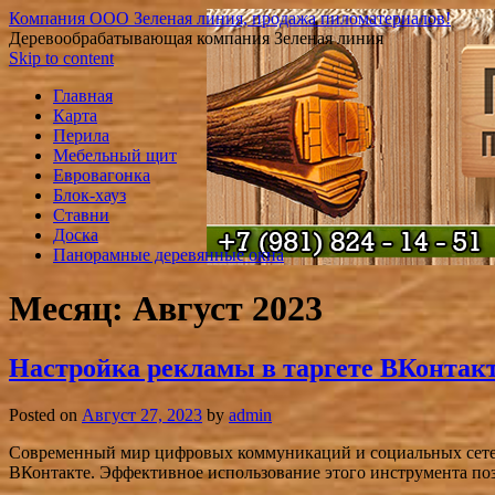
Компания ООО Зеленая линия, продажа пиломатериалов!
Деревообрабатывающая компания Зеленая линия
Skip to content
Главная
Карта
Перила
Мебельный щит
Евровагонка
Блок-хауз
Ставни
Доска
Панорамные деревянные окна
Месяц: Август 2023
Настройка рекламы в таргете ВКонтак
Posted on
Август 27, 2023
by
admin
Современный мир цифровых коммуникаций и социальных сетей 
ВКонтакте. Эффективное использование этого инструмента поз