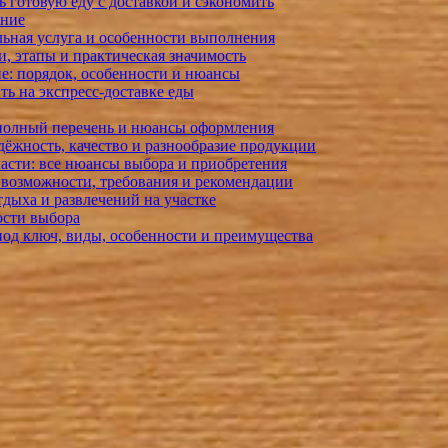
ть готовую еду с доставкой и сэкономить
ение
ьная услуга и особенности выполнения
, этапы и практическая значимость
ие: порядок, особенности и нюансы
ть на экспресс-доставке еды
полный перечень и нюансы оформления
дёжность, качество и разнообразие продукции
бласти: все нюансы выбора и приобретения
 возможности, требования и рекомендации
тдыха и развлечений на участке
ости выбора
под ключ, виды, особенности и преимущества