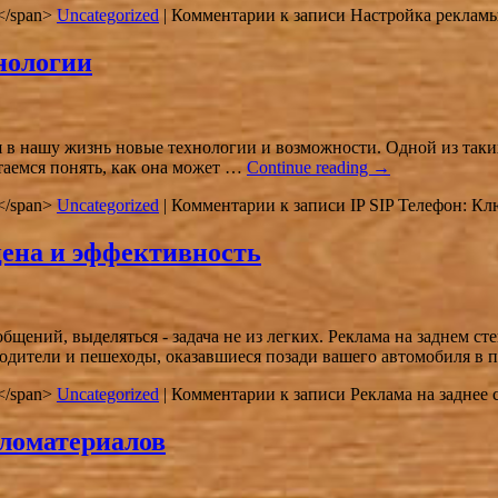
in</span>
Uncategorized
|
Комментарии
к записи Настройка рекламы
нологии
 в нашу жизнь новые технологии и возможности. Одной из таких
таемся понять, как она может …
Continue reading
→
in</span>
Uncategorized
|
Комментарии
к записи IP SIP Телефон: К
цена и эффективность
щений, выделяться - задача не из легких. Реклама на заднем с
одители и пешеходы, оказавшиеся позади вашего автомобиля в
in</span>
Uncategorized
|
Комментарии
к записи Реклама на заднее 
ломатериалов