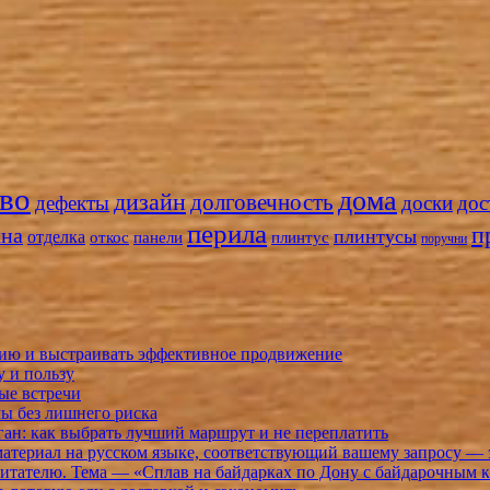
во
дома
дизайн
долговечность
дефекты
доски
дос
перила
п
кна
плинтусы
отделка
откос
панели
плинтус
поручни
орию и выстраивать эффективное продвижение
у и пользу
ые встречи
ммы без лишнего риска
н: как выбрать лучший маршрут и не переплатить
териал на русском языке, соответствующий вашему запросу — 
 читателю. Тема — «Сплав на байдарках по Дону с байдарочным