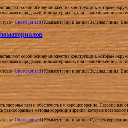
ставляют собой основу множества конструкций, которые окружа
нимающаяся продажей пиломатериалов, она – вдохновение для те
in</span>
Uncategorized
|
Комментарии
к записи Зеленая линия: В
ломатериалов
ставляют собой основу множества конструкций, которые окружа
нимающаяся продажей пиломатериалов, она – вдохновение для те
in</span>
Uncategorized
|
Комментарии
к записи Зеленая линия: В
ь здоровье глаз и обеспечить им хорошее зрение. Независимо от
сь разнообразные методы коррекции зрения, которые позволяю
in</span>
Uncategorized
|
Комментарии
к записи Сделать коррекцию