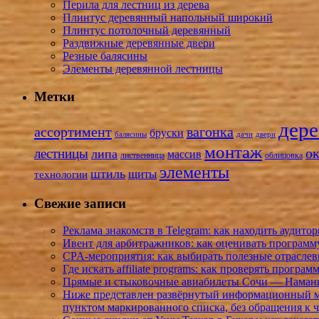
Перила для лестниц из дерева
Плинтус деревянный напольный широкий
Плинтус потолочный деревянный
Раздвижные деревянные двери
Резные балясины
Элементы деревянной лестницы
Метки
дере
ассортимент
вагонка
бруски
балясины
дачи
двери
монтаж
лестницы
о
липа
массив
лиственница
облицовка
элементы
штиль
щиты
технологии
Свежие записи
Реклама знакомств в Telegram: как находить аудит
Ивент для арбитражников: как оценивать программ
CPA-мероприятия: как выбирать полезные отраслев
Где искать affiliate programs: как проверять програ
Прямые и стыковочные авиабилеты Сочи — Наманга
Ниже представлен развёрнутый информационный ма
пунктом маркированного списка, без обращения к