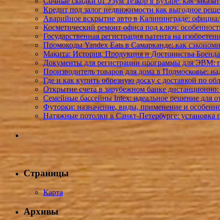
Сочные скидки от Узум Тезкор в Бухаре: как заказа
Кредит под залог недвижимости как выгодное реш
Аварийное вскрытие авто в Калининграде: официал
Косметический ремонт офиса под ключ: особенности
Государственная регистрация патента на изобретен
Промокоды Yandex Eats в Самарканде: как сэкономи
Макита: История, Продукция и Достоинства Бренда
Документы для регистрации программы для ЭВМ: 
Производитель товаров для дома в Подмосковье: на
Где и как купить обрезную доску с доставкой по о
Открытие счета в зарубежном банке дистанционно:
Семейные бассейны Intex: идеальное решение для о
Футорки: назначение, виды, применение и особенн
Натяжные потолки в Санкт-Петербурге: установка 
Страницы
Карта
Архивы