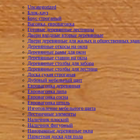
Uncategorized
Блок-хауз
Брус строганый
Вагонка, евровагонка
Готовые деревянные лестницы
Двери входные вторые деревянные
Двери деревянные для жилых и общественных зда
Деревянные откосы на окна
Деревянные рамы для окон
Деревянные ставни на окна
Деревянные столбы для забора
Деревянные столбы для лестниц
Доска сухая строганая
Дубовый мебельный щит
Евровагонка деревянная
Евровагонка липа
Евровагонка сосна
Евровагонка штиль
Изготовление мебельного щита
Лестничные элементы
Наличник плоский
Наличник фигурный
Панорамные деревянные окна
Паркетная доска для пола