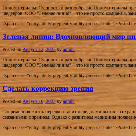
Пиломатериалы: Сущность и разнообразие Пиломатериалы пред
шедевров. ООО "Зеленая линия" – это не просто компания, за
<span class="entry-utility-prep entry-utility-prep-cat-links">Posted 
Зеленая линия: Вдохновляющий мир пи
Posted on
Август 12, 2023
by
admin
Пиломатериалы: Сущность и разнообразие Пиломатериалы пред
шедевров. ООО "Зеленая линия" – это не просто компания, за
<span class="entry-utility-prep entry-utility-prep-cat-links">Posted 
Сделать коррекцию зрения
Posted on
Август 10, 2023
by
admin
Современная жизнь нередко ставит перед нами вызов – сохранит
связанными с зрением. Однако с развитием медицины появили
<span class="entry-utility-prep entry-utility-prep-cat-links">Posted 