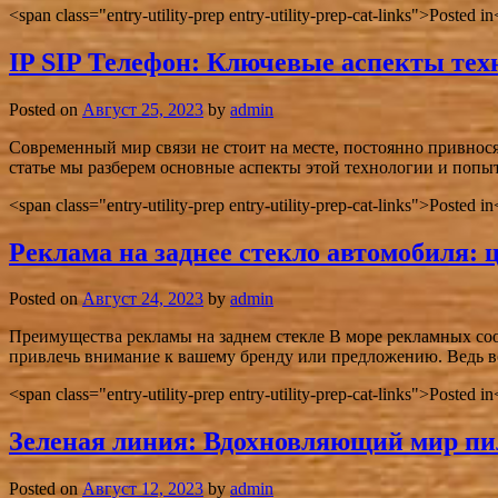
<span class="entry-utility-prep entry-utility-prep-cat-links">Posted 
IP SIP Телефон: Ключевые аспекты тех
Posted on
Август 25, 2023
by
admin
Современный мир связи не стоит на месте, постоянно привнося
статье мы разберем основные аспекты этой технологии и попы
<span class="entry-utility-prep entry-utility-prep-cat-links">Posted 
Реклама на заднее стекло автомобиля: 
Posted on
Август 24, 2023
by
admin
Преимущества рекламы на заднем стекле В море рекламных сооб
привлечь внимание к вашему бренду или предложению. Ведь в
<span class="entry-utility-prep entry-utility-prep-cat-links">Posted 
Зеленая линия: Вдохновляющий мир пи
Posted on
Август 12, 2023
by
admin